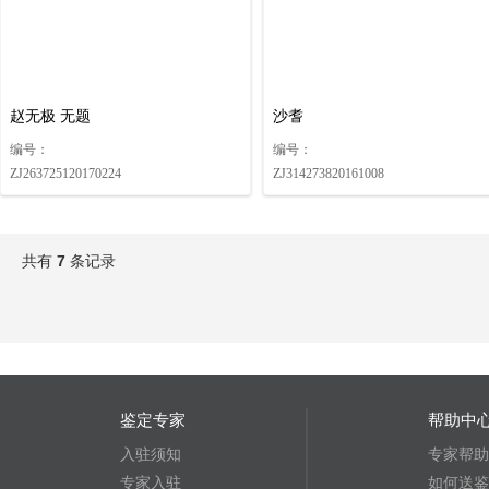
赵无极 无题
沙耆
编号：
编号：
ZJ263725120170224
ZJ314273820161008
共有
7
条记录
鉴定专家
帮助中
入驻须知
专家帮助
专家入驻
如何送鉴