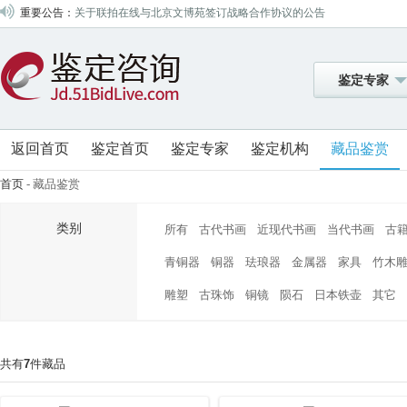
重要公告：
关于联拍在线与北京文博苑签订战略合作协议的公告
关于联拍在线与北京盘古签订战略合作协议的公告
关于联拍在线与山东昆廷签订战略合作协议的公告
鉴定专家
关于联拍在线与中鸿信签订战略合作协议的公告
关于联拍在线与四川嘉宝签订战略合作协议的公告
关于联拍在线与四川梦虎签订战略合作协议的公告
返回首页
鉴定首页
鉴定专家
鉴定机构
藏品鉴赏
关于联拍在线与山东翰德签订战略合作协议的公告
首页
-
藏品鉴赏
关于联拍在线与成都八益签订战略合作协议的公告
关于联拍在线与北京盈昌国际签订战略合作协议的公告
类别
所有
古代书画
近现代书画
当代书画
古
关于联拍在线与北京中招国际签订战略合作协议的公告
青铜器
铜器
珐琅器
金属器
家具
竹木
关于联拍在线与山西金凯签订战略合作协议的公告
雕塑
古珠饰
铜镜
陨石
日本铁壶
其它
关于联拍在线与深圳大芬艺海签订战略合作协议的公告
关于联拍在线与浙江中赢签订战略合作协议的公告
关于联拍在线与北京东方锐通签订战略合作协议的公告
共有
7
件藏品
关于联拍在线与北京盛世元典签订战略合作协议的公告