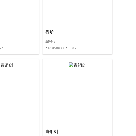
香炉
编号：
27
ZJ201909088217342
青铜剑