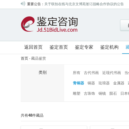
重要公告：
关于联拍在线与北京文博苑签订战略合作协议的公告
关于联拍在线与北京盘古签订战略合作协议的公告
关于联拍在线与山东昆廷签订战略合作协议的公告
关于联拍在线与中鸿信签订战略合作协议的公告
关于联拍在线与四川嘉宝签订战略合作协议的公告
关于联拍在线与四川梦虎签订战略合作协议的公告
返回首页
鉴定首页
鉴定专家
鉴定机构
关于联拍在线与山东翰德签订战略合作协议的公告
首页
-
藏品鉴赏
关于联拍在线与成都八益签订战略合作协议的公告
关于联拍在线与北京盈昌国际签订战略合作协议的公告
类别
所有
古代书画
近现代书画
当
关于联拍在线与北京中招国际签订战略合作协议的公告
青铜器
铜器
珐琅器
金属器
关于联拍在线与山西金凯签订战略合作协议的公告
雕塑
古珠饰
铜镜
陨石
日本
关于联拍在线与深圳大芬艺海签订战略合作协议的公告
关于联拍在线与浙江中赢签订战略合作协议的公告
关于联拍在线与北京东方锐通签订战略合作协议的公告
共有
48
件藏品
关于联拍在线与北京盛世元典签订战略合作协议的公告