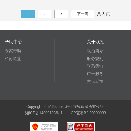
共 3 页
1
2
3
下一页
帮助中心
关于联拍
专家帮助
联拍简介
如何送鉴
服务规则
联系我们
广告服务
意见反馈
Copyright © 51BidLive 联拍在线保留所有权利.
湘ICP备14006123号-1 ICP证湘B2-20200033