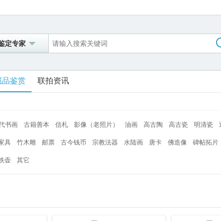
鉴定专家
藏品鉴赏
联拍资讯
代书画
古籍善本
信札
影像（老照片）
油画
高古陶
高古瓷
明清瓷
家具
竹木雕
邮票
古今钱币
宗教法器
水陆画
唐卡
佛造像
碑帖拓片
铁壶
其它