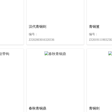
汉代青铜剑
青铜簠
编号：
编号：
ZJ202003016320336
ZJ2019111903258
春秋青铜鼎
青铜剑