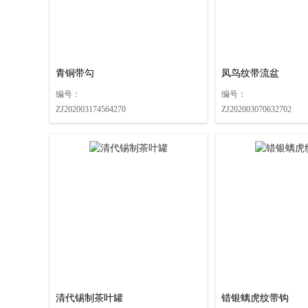
青铜带勾
凤鸟纹带流盆
编号：
编号：
ZJ202003174564270
ZJ202003070632702
清代锡制茶叶罐
错银螭虎纹带钩