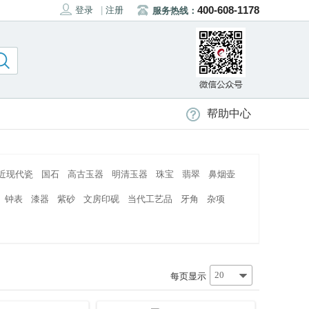
400-608-1178
登录
|
注册
服务热线：
帮助中心
近现代瓷
国石
高古玉器
明清玉器
珠宝
翡翠
鼻烟壶
钟表
漆器
紫砂
文房印砚
当代工艺品
牙角
杂项
20
每页显示