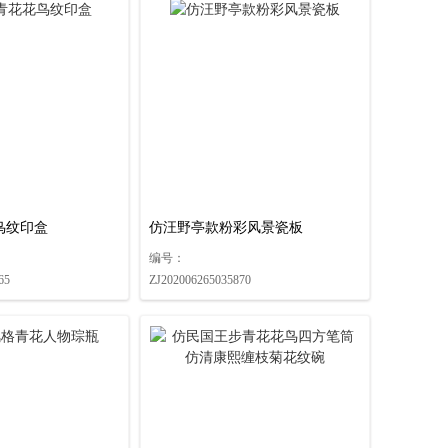
鸟纹印盒
仿汪野亭款粉彩风景瓷板
编号：
65
ZJ202006265035870