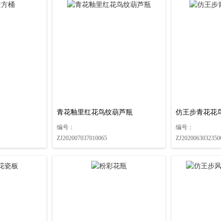
青花釉里红花鸟纹葫芦瓶
仿王步青花花
编号：
编号：
ZJ202007037010065
ZJ2020063032350