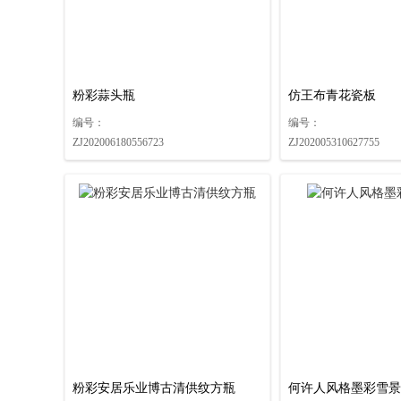
粉彩蒜头瓶
仿王布青花瓷板
编号：
编号：
ZJ202006180556723
ZJ202005310627755
粉彩安居乐业博古清供纹方瓶
何许人风格墨彩雪景