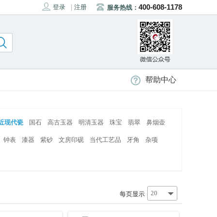
400-608-1178
登录
|
注册
服务热线：
帮助中心
近现代瓷
国石
高古玉器
明清玉器
珠宝
翡翠
鼻烟壶
钟表
漆器
紫砂
文房印砚
当代工艺品
牙角
杂项
20
每页显示