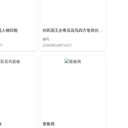
花人物琮瓶
仿民国王步青花花鸟四方笔筒仿清康熙缠枝菊花纹碗
编号：
77
ZJ202005260754127
板
瓷板画