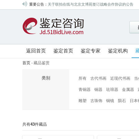
重要公告：
关于联拍在线与北京文博苑签订战略合作协议的公告
关于联拍在线与北京盘古签订战略合作协议的公告
关于联拍在线与山东昆廷签订战略合作协议的公告
关于联拍在线与中鸿信签订战略合作协议的公告
关于联拍在线与四川嘉宝签订战略合作协议的公告
关于联拍在线与四川梦虎签订战略合作协议的公告
返回首页
鉴定首页
鉴定专家
鉴定机构
关于联拍在线与山东翰德签订战略合作协议的公告
首页
-
藏品鉴赏
关于联拍在线与成都八益签订战略合作协议的公告
关于联拍在线与北京盈昌国际签订战略合作协议的公告
类别
所有
古代书画
近现代书画
当
关于联拍在线与北京中招国际签订战略合作协议的公告
青铜器
铜器
珐琅器
金属器
关于联拍在线与山西金凯签订战略合作协议的公告
雕塑
古珠饰
铜镜
陨石
日本
关于联拍在线与深圳大芬艺海签订战略合作协议的公告
关于联拍在线与浙江中赢签订战略合作协议的公告
关于联拍在线与北京东方锐通签订战略合作协议的公告
共有
43
件藏品
关于联拍在线与北京盛世元典签订战略合作协议的公告