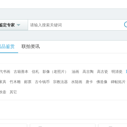
鉴定专家
藏品鉴赏
联拍资讯
代书画
古籍善本
信札
影像（老照片）
油画
高古陶
高古瓷
明清瓷
家具
竹木雕
邮票
古今钱币
宗教法器
水陆画
唐卡
佛造像
碑帖拓片
铁壶
其它