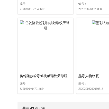
编号：
编号：
ZJ202005197046607
ZJ202005083788008
仿乾隆款粉彩仙桃献瑞纹天球瓶
墨彩人物纹瓶
编号：
编号：
ZJ202004047014624
ZJ202003292060516
共有
43
条记录