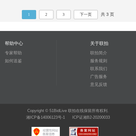
共 3 页
1
2
3
下一页
帮助中心
关于联拍
专家帮助
联拍简介
如何送鉴
服务规则
联系我们
广告服务
意见反馈
Copyright © 51BidLive 联拍在线保留所有权利.
湘ICP备14006123号-1 ICP证湘B2-20200033