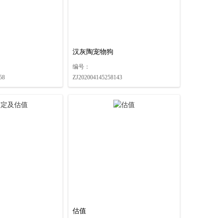
汉灰陶宠物狗
编号：
58
ZJ202004145258143
估值