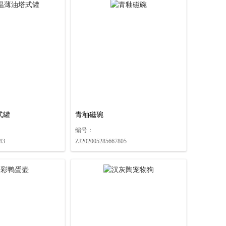
式罐
青釉磁碗
编号：
43
ZJ202005285667805