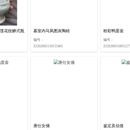
莲花纹觯式瓶
墓室内马凤图灰陶砖
粉彩鸭蛋壶
编号：
编号：
ZJ202005110155401
ZJ2020051005127
唐仕女俑
鉴定及估值