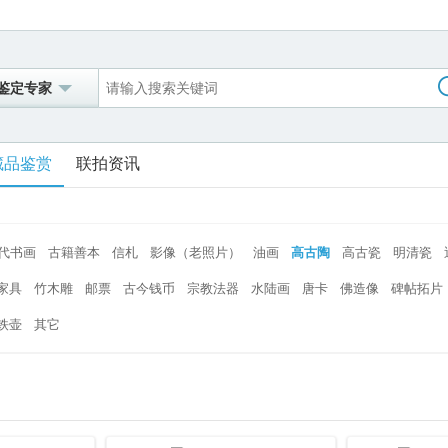
鉴定专家
藏品鉴赏
联拍资讯
代书画
古籍善本
信札
影像（老照片）
油画
高古陶
高古瓷
明清瓷
家具
竹木雕
邮票
古今钱币
宗教法器
水陆画
唐卡
佛造像
碑帖拓片
铁壶
其它