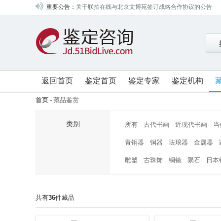
重要公告：
关于联拍在线与北京文博苑签订战略合作协议的公告
关于联拍在线与北京盘古签订战略合作协议的公告
关于联拍在线与山东昆廷签订战略合作协议的公告
关于联拍在线与中鸿信签订战略合作协议的公告
关于联拍在线与四川嘉宝签订战略合作协议的公告
关于联拍在线与四川梦虎签订战略合作协议的公告
返回首页
鉴定首页
鉴定专家
鉴定机构
关于联拍在线与山东翰德签订战略合作协议的公告
首页
-
藏品鉴赏
关于联拍在线与成都八益签订战略合作协议的公告
关于联拍在线与北京盈昌国际签订战略合作协议的公告
类别
所有
古代书画
近现代书画
当
关于联拍在线与北京中招国际签订战略合作协议的公告
青铜器
铜器
珐琅器
金属器
关于联拍在线与山西金凯签订战略合作协议的公告
雕塑
古珠饰
铜镜
陨石
日本
关于联拍在线与深圳大芬艺海签订战略合作协议的公告
关于联拍在线与浙江中赢签订战略合作协议的公告
关于联拍在线与北京东方锐通签订战略合作协议的公告
共有
36
件藏品
关于联拍在线与北京盛世元典签订战略合作协议的公告