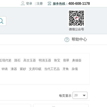
400-608-1178
登录
|
注册
服务热线：
帮助中心
近现代瓷
国石
高古玉器
明清玉器
珠宝
翡翠
鼻烟壶
钟表
漆器
紫砂
文房印砚
当代工艺品
牙角
杂项
20
每页显示